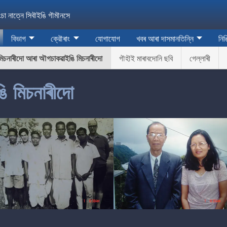
ংচা নাত্নে সিবৗইঙি গৗমৗনসে
বিভাগ
ক্রৌৰাং
যোগাযোগ
খবৰ আৰা দাসমানতিন্নি
নিঙ
মিচনাৰীদো আৰা অৗগচাকৱাইঙি মিচনাৰীদো
গৗহৗই মাৰাবদোনি ছবি
গেল্লাৰী
ি মিচনাৰীদো