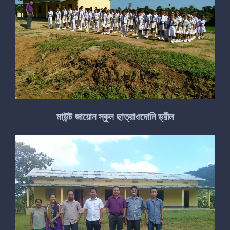
মাউন্ট জায়োন স্কুল ছাত্রাওদোনি ড্রীল