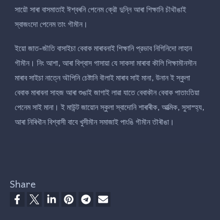
সায়ৌ সাৰা বাসমাতাই ঈশ্বৰনি পেনেম ক্রৌ দুন্নি আৰা শিক্ষানি চৗথৗঙাই
স্বাজংদো পেনেম তাং গৗমৗন।
ইয়ো জাত-জৗতি বাসাইচা বেবাক মাৰাবনাই শিক্ষানি প্রভাব নিগিনিদো লাহান
গৗমৗন। নিং আশা, আৰা বিশ্বাস গাসায়া যে সাকসা মাৰাবা কৗলি শিক্ষামৗনসৗন
মাৰাব সাইচা নাত্নে অৗপিনি চেষ্টানি বৗলাই মাৰাব সাই মানা, উনান ই স্কুলা
বেবাক মাৰাবনা সাহজ আৰা শুঙাই জাগাই লাৱা যাতে বেবাকৗন বেবাক পাতাংতিয়া
পেনেম সাই মানা। ই মাউন্ট জায়োন স্কুলা স্বাদোনি শাৰাৰীক, আত্মিক, সুসাস্হ্য,
আৰা নিৰিখৗন বিশ্বাসী বাবে খুসীমৗন সমাজাই পাংঙি গৗমৗন তৗৰৗঙা।
Share