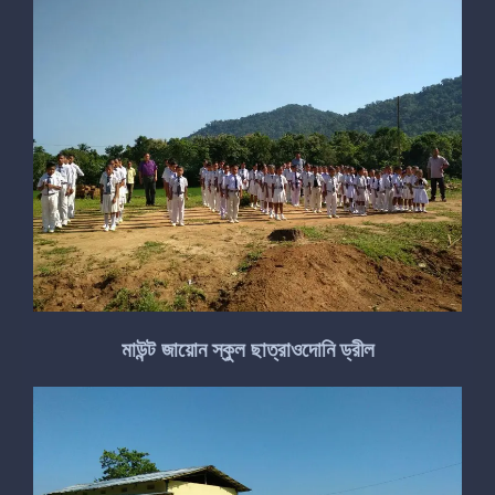
মাউন্ট জায়োন স্কুল ছাত্রাওদোনি ড্রীল