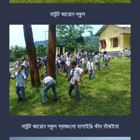
মাউন্ট জায়োন স্কুল
মাউন্ট জায়োন স্কুল স্বাজংদো হালাইঙি কৗম তৗৰাইতা