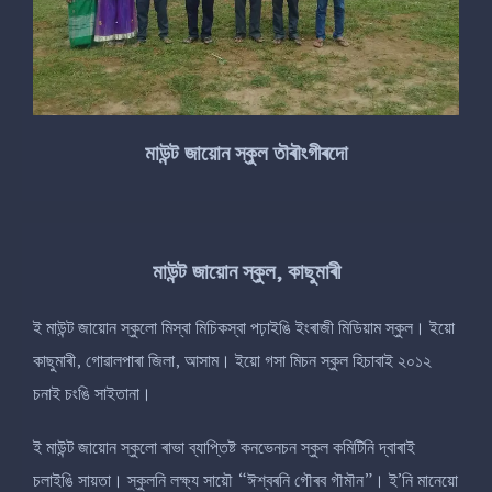
মাউন্ট জায়োন স্কুল তৗৰৗংগীৰদো
মাউন্ট জায়োন স্কুল, কাছুমাৰী
ই মাউন্ট জায়োন স্কুলো মিস্বা মিচিকস্বা পঢ়াইঙি ইংৰাজী মিডিয়াম স্কুল। ইয়ো
কাছুমাৰী, গোৱালপাৰা জিলা, আসাম। ইয়ো গসা মিচন স্কুল হিচাবাই ২০১২
চনাই চংঙি সাইতানা।
ই মাউন্ট জায়োন স্কুলো ৰাভা ব্যাপ্তিষ্ট কনভেনচন স্কুল কমিটিনি দ্বাৰাই
চলাইঙি সায়তা। স্কুলনি লক্ষ্য সায়ৌ “ঈশ্বৰনি গৌৰব গৗমৗন”। ই’নি মানেয়ো